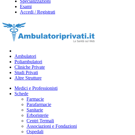
Specializzazioni
Esami
Accedi / Registrati
Ambulatori
Poliambulatori
Cliniche Private
Studi Privati
Altre Strutture
Medici e Professionisti
Schede
Farmacie
Parafarmacie
Sanitarie
Erboristerie
Centri Termali
Associazioni e Fondazioni
Ospedali