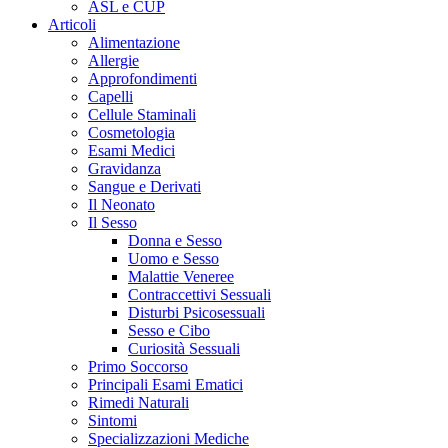
ASL e CUP
Articoli
Alimentazione
Allergie
Approfondimenti
Capelli
Cellule Staminali
Cosmetologia
Esami Medici
Gravidanza
Sangue e Derivati
Il Neonato
Il Sesso
Donna e Sesso
Uomo e Sesso
Malattie Veneree
Contraccettivi Sessuali
Disturbi Psicosessuali
Sesso e Cibo
Curiosità Sessuali
Primo Soccorso
Principali Esami Ematici
Rimedi Naturali
Sintomi
Specializzazioni Mediche