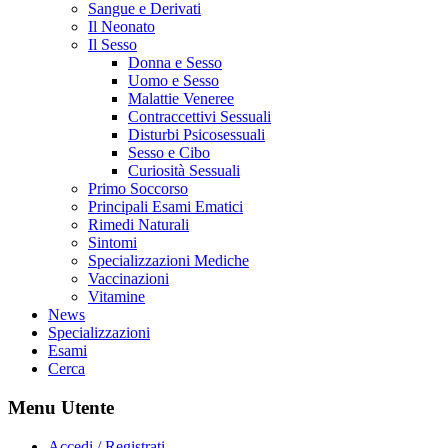
Sangue e Derivati
Il Neonato
Il Sesso
Donna e Sesso
Uomo e Sesso
Malattie Veneree
Contraccettivi Sessuali
Disturbi Psicosessuali
Sesso e Cibo
Curiosità Sessuali
Primo Soccorso
Principali Esami Ematici
Rimedi Naturali
Sintomi
Specializzazioni Mediche
Vaccinazioni
Vitamine
News
Specializzazioni
Esami
Cerca
Menu Utente
Accedi / Registrati