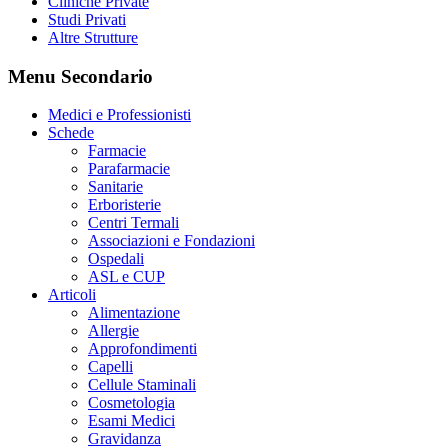
Cliniche Private
Studi Privati
Altre Strutture
Menu Secondario
Medici e Professionisti
Schede
Farmacie
Parafarmacie
Sanitarie
Erboristerie
Centri Termali
Associazioni e Fondazioni
Ospedali
ASL e CUP
Articoli
Alimentazione
Allergie
Approfondimenti
Capelli
Cellule Staminali
Cosmetologia
Esami Medici
Gravidanza