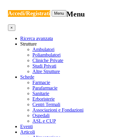
Accedi/Registrati
Menu
Menu
×
Ricerca avanzata
Strutture
Ambulatori
Poliambulatori
Cliniche Private
Studi Privati
Altre Strutture
Schede
Farmacie
Parafarmacie
Sanitarie
Erboristerie
Centri Termali
Associazioni e Fondazioni
Ospedali
ASL e CUP
Eventi
Articoli