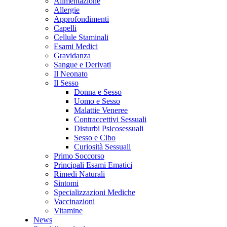
Alimentazione
Allergie
Approfondimenti
Capelli
Cellule Staminali
Esami Medici
Gravidanza
Sangue e Derivati
Il Neonato
Il Sesso
Donna e Sesso
Uomo e Sesso
Malattie Veneree
Contraccettivi Sessuali
Disturbi Psicosessuali
Sesso e Cibo
Curiosità Sessuali
Primo Soccorso
Principali Esami Ematici
Rimedi Naturali
Sintomi
Specializzazioni Mediche
Vaccinazioni
Vitamine
News